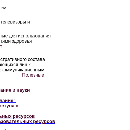
ием
 телевизоры и
нные для использования
зможностями здоровья
т
истративного состава
ающихся лиц к
лекоммуникационным
 Полезные
ания и науки
вание"
ступа к
ьных ресурсов
зовательных ресурсов