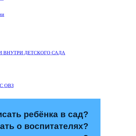
ии
 ВНУТРИ ДЕТСКОГО САДА
С ОВЗ
исать ребёнка в сад?
зать о воспитателях?