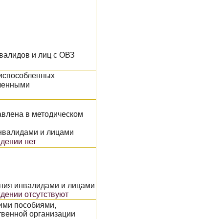
валидов и лиц с ОВЗ
риспособленных
иченными
авлена в методическом
нвалидами и лицами
ждении нет
ания инвалидами и лицами
ждении отсутствуют
ими пособиями,
ственной организации