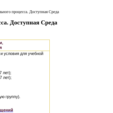
льного процесса. Доступная Среда
са. Доступная Среда
и,
я
и условия для учебной
 лет);
 лет);
ю группу).
ещений