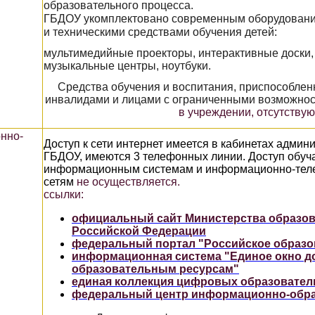
образовательного процесса.
ГБДОУ укомплектовано современным оборудован
и техническими средствами обучения детей:
мультимедийные проекторы, интерактивные доски,
музыкальные центры, ноутбуки.
Средства обучения и воспитания, приспособле
инвалидами и лицами с ограниченными во
в учреждении, отсутствую
нно-
Доступ к сети интернет имеется в кабинетах админ
ГБДОУ, имеются 3 телефонных линии. Доступ обуч
информационным системам и информационно-те
сетям
не осуществляется.
ссылки:
официальный сайт Министерства образов
Российской Федерации
федеральный портал "Российское образо
информационная система "Единое окно до
образовательным ресурсам"
единая коллекция цифровых образовател
федеральный центр информационно-обра