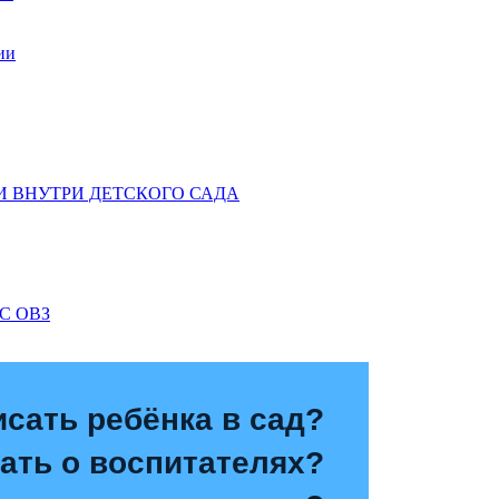
ии
 ВНУТРИ ДЕТСКОГО САДА
С ОВЗ
исать ребёнка в сад?
зать о воспитателях?